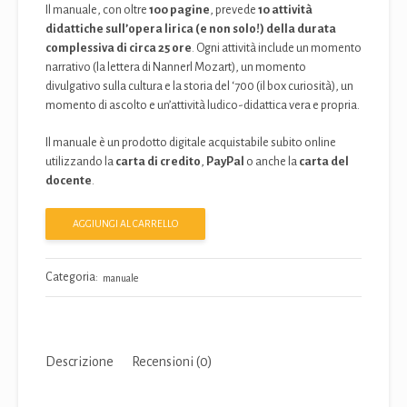
Il manuale, con oltre
100 pagine
, prevede
10 attività
didattiche sull’opera lirica (e non solo!) della durata
complessiva di circa 25 ore
. Ogni attività include un momento
narrativo (la lettera di Nannerl Mozart), un momento
divulgativo sulla cultura e la storia del ‘700 (il box curiosità), un
momento di ascolto e un’attività ludico-didattica vera e propria.
Il manuale è un prodotto digitale acquistabile subito online
utilizzando la
carta di credito
,
PayPal
o anche la
carta del
docente
.
Giochiamo
AGGIUNGI AL CARRELLO
con
i
Categoria:
manuale
fratelli
Mozart
quantità
Descrizione
Recensioni (0)