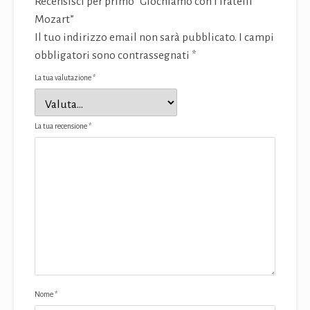
Recensisci per primo “Giochiamo con i fratelli
Mozart”
Il tuo indirizzo email non sarà pubblicato.
I campi
obbligatori sono contrassegnati
*
La tua valutazione
*
La tua recensione
*
Nome
*