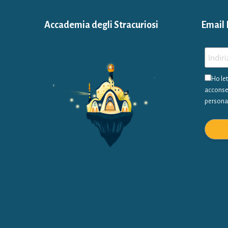
Accademia degli Stracuriosi
Email 
Ho let
acconsen
personali