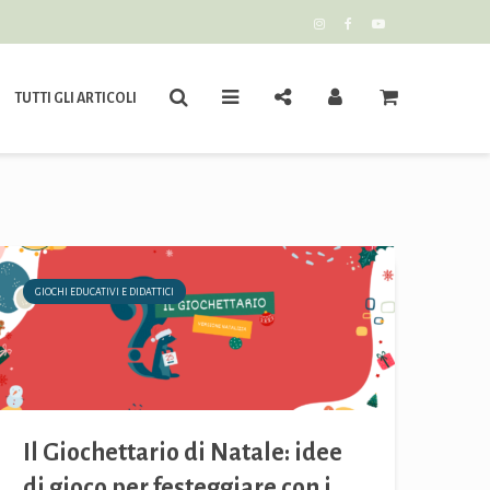
TUTTI GLI ARTICOLI
GIOCHI EDUCATIVI E DIDATTICI
Il Giochettario di Natale: idee
di gioco per festeggiare con i...