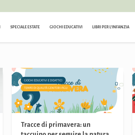
I
SPECIALE ESTATE
GIOCHI EDUCATIVI
LIBRI PER L’INFANZIA
GIOCHI EDUCATIVI E DIDATTICI
TEMPO DI QUALITÀ GENITORI-FIGLI
Tracce di primavera: un
taccuino per seguire la natura...