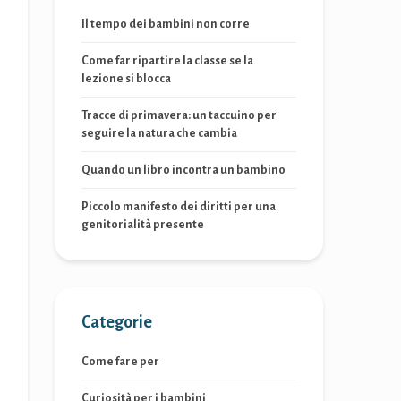
Il tempo dei bambini non corre
Come far ripartire la classe se la
lezione si blocca
Tracce di primavera: un taccuino per
seguire la natura che cambia
Quando un libro incontra un bambino
Piccolo manifesto dei diritti per una
genitorialità presente
Categorie
Come fare per
Curiosità per i bambini