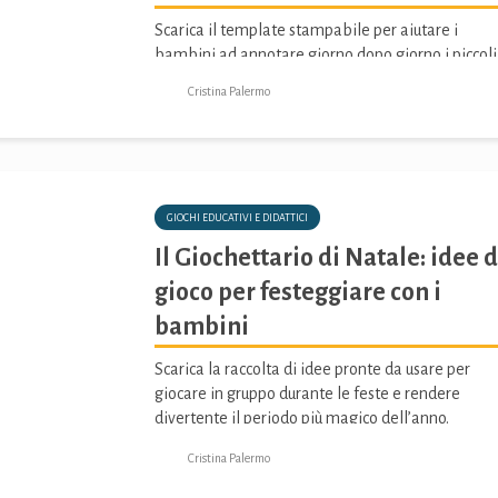
Scarica il template stampabile per aiutare i
bambini ad annotare giorno dopo giorno i piccoli
segnali della nuova stagione che sta arrivando.
Cristina Palermo
GIOCHI EDUCATIVI E DIDATTICI
Il Giochettario di Natale: idee d
gioco per festeggiare con i
bambini
Scarica la raccolta di idee pronte da usare per
giocare in gruppo durante le feste e rendere
divertente il periodo più magico dell’anno.
Cristina Palermo