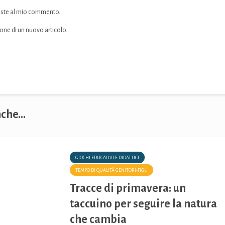
sposte al mio commento.
ione di un nuovo articolo.
che...
GIOCHI EDUCATIVI E DIDATTICI
TEMPO DI QUALITÀ GENITORI-FIGLI
Tracce di primavera: un
taccuino per seguire la natura
che cambia