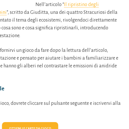
Nell’articolo “
Il ripristino degli
bini
“, scritto da Giuditta, una dei quattro Stracuriosi della
ntato il tema degli ecosistemi, rivolgendoci direttamente
 cosa sono e cosa significa ripristinarli, introducendo
restazione.
rnirvi un gioco da fare dopo la lettura dell’articolo,
stazione e pensato per aiutare i bambini a familiarizzare e
e hanno gli alberi nel contrastare le emissioni di anidride
le
gioco, dovrete cliccare sul pulsante seguente e iscrivervi alla
OTTIENI LE CARTE DA GIOCO