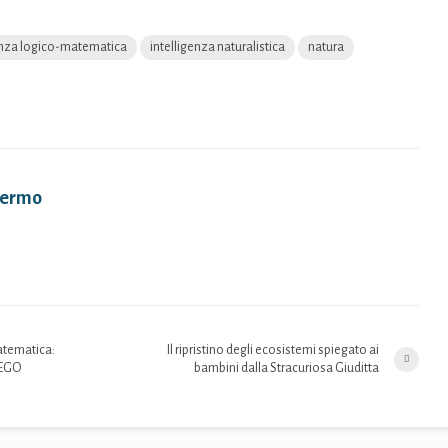
enza logico-matematica
intelligenza naturalistica
natura
alermo
matematica:
Il ripristino degli ecosistemi spiegato ai
 LEGO
bambini dalla Stracuriosa Giuditta