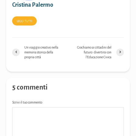
Cristina Palermo
LEGGI TUTTI
Un viaggio creativo nella
Giochiamo ai cittadini del
memoria storica della
futuro: divertirsi con
propria città
l’Educazione Civica
5 commenti
Scrivi il tuo commento