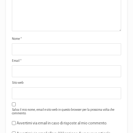
Nome
*
Email
*
Sito web
Salva il mio nome, email e sito web in questo browser per la prossima volta che
commento.
Avvertimi via email in caso di risposte al mio commento.