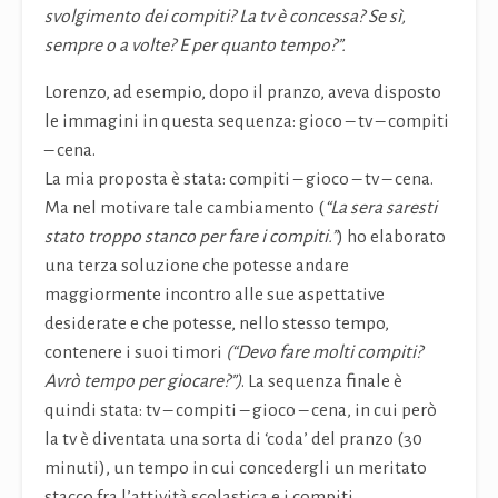
svolgimento dei compiti? La tv è concessa? Se sì,
sempre o a volte? E per quanto tempo?”.
Lorenzo, ad esempio, dopo il pranzo, aveva disposto
le immagini in questa sequenza: gioco – tv – compiti
– cena.
La mia proposta è stata: compiti – gioco – tv – cena.
Ma nel motivare tale cambiamento (
“La sera saresti
stato troppo stanco per fare i compiti.”
) ho elaborato
una terza soluzione che potesse andare
maggiormente incontro alle sue aspettative
desiderate e che potesse, nello stesso tempo,
contenere i suoi timori
(“Devo fare molti compiti?
Avrò tempo per giocare?”)
. La sequenza finale è
quindi stata: tv – compiti – gioco – cena, in cui però
la tv è diventata una sorta di ‘coda’ del pranzo (30
minuti), un tempo in cui concedergli un meritato
stacco fra l’attività scolastica e i compiti.