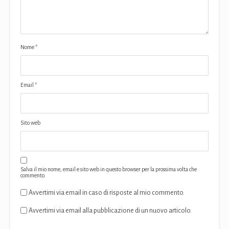
Nome
*
Email
*
Sito web
Salva il mio nome, email e sito web in questo browser per la prossima volta che
commento.
Avvertimi via email in caso di risposte al mio commento.
Avvertimi via email alla pubblicazione di un nuovo articolo.