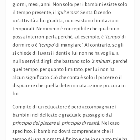
giorni, mesi, anni. Non solo: per i bambini esiste solo
il tempo presente, il
‘qui’ e ‘ora’
. Se sta facendo
un’attività a lui gradita, non esistono limitazioni
temporali. Nemmeno è concepibile che qualcuno
possa interromperla perché, ad esempio, è
‘tempo’
di
dormire o è
‘tempo’
di mangiare’. Al contrario, se gli
si chiede di lavarsi i denti e lui non ne ha voglia, a
nulla servirà dirgli che bastano solo
‘2 minuti’
, perché
quel tempo, per quanto limitato, per lui non ha
alcun significato. Ciò che conta è solo il piacere o il
dispiacere che quella determinata azione procura in
lui.
Compito di un educatore è però accompagnare i
bambini nel delicato e graduale passaggio dal
principio del piacere
al
principio di realtà.
Nel caso
specifico, il bambino dovrà comprendere che il
tempo di una giornata è finito e che in quanto tale ha