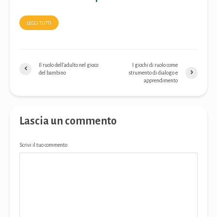
LEGGI TUTTI
Il ruolo dell’adulto nel gioco
I giochi di ruolo come
del bambino
strumento di dialogo e
apprendimento
Lascia un commento
Scrivi il tuo commento