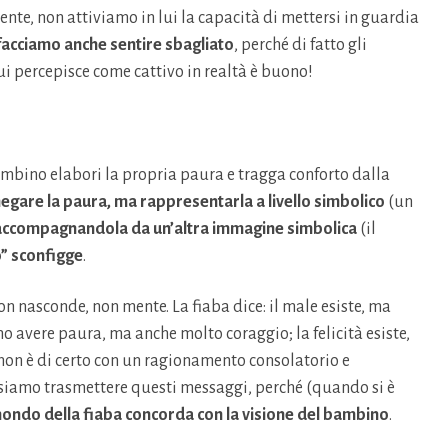
nte, non attiviamo in lui la capacità di mettersi in guardia
facciamo anche sentire sbagliato
, perché di fatto gli
ui percepisce come cattivo in realtà è buono!
ambino elabori la propria paura e tragga conforto dalla
egare la paura, ma rappresentarla a livello simbolico
(un
accompagnandola da un’altra immagine simbolica
(il
” sconfigge
.
on nasconde, non mente. La fiaba dice: il male esiste, ma
mo avere paura, ma anche molto coraggio; la felicità esiste,
non è di certo con un ragionamento consolatorio e
ssiamo trasmettere questi messaggi, perché (quando si è
 mondo della fiaba concorda con la visione del bambino
.