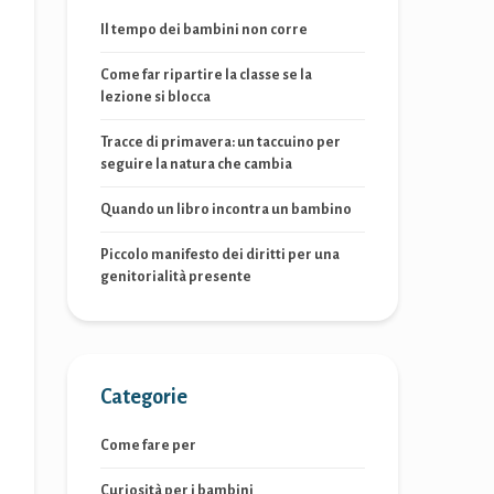
Il tempo dei bambini non corre
Come far ripartire la classe se la
lezione si blocca
Tracce di primavera: un taccuino per
seguire la natura che cambia
Quando un libro incontra un bambino
Piccolo manifesto dei diritti per una
genitorialità presente
Categorie
Come fare per
Curiosità per i bambini