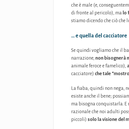
che è male (e, conseguenteme
di fronte al pericolo), ma
lo 
stiamo dicendo che ciò che l
… e quella del cacciatore
Se quindi vogliamo che il b
narrazione,
non bisognerà n
animale feroce e famelico),
cacciatore)
che tale “mostro
La fiaba, quindi non nega, n
esiste anche il bene; possia
ma bisogna conquistarla. E 
razionale che noi adulti po
piccoli)
solo la visione del