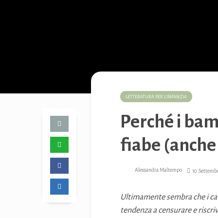
LETTERATURA PER L'INFANZIA
Perché i bam
fiabe (anche 
Alessandra Maltempo
10 Settemb
Ultimamente sembra che i cattiv
tendenza a censurare e riscriv