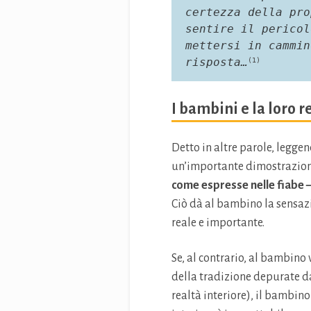
certezza della pro
sentire il pericol
mettersi in cammin
risposta…
(1)
I bambini e la loro r
Detto in altre parole, leggen
un’importante dimostrazion
come espresse nelle fiabe –
Ciò dà al bambino la sensaz
reale e importante.
Se, al contrario, al bambino 
della tradizione depurate dal
realtà interiore), il bambino