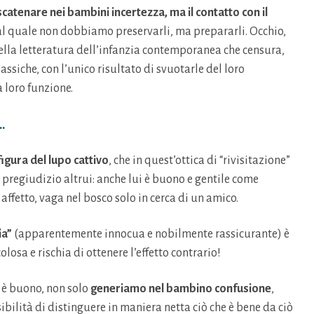
 scatenare nei bambini incertezza, ma il contatto con il
al quale non dobbiamo preservarli, ma prepararli. Occhio,
della letteratura dell’infanzia contemporanea che censura,
lassiche, con l’unico risultato di svuotarle del loro
a loro funzione.
…
figura del lupo cattivo
, che in quest’ottica di “rivisitazione”
 pregiudizio altrui: anche lui è buono e gentile come
affetto, vaga nel bosco solo in cerca di un amico.
ia”
(apparentemente innocua e nobilmente rassicurante) è
osa e rischia di ottenere l’effetto contrario!
à è buono, non solo
generiamo nel bambino confusione
,
ibilità di distinguere in maniera netta ciò che è bene da ciò