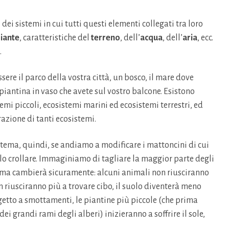
dei sistemi in cui tutti questi elementi collegati tra loro
iante
, caratteristiche del
terreno
, dell’
acqua
, dell’
aria
, ecc.
.
ere il parco della vostra città, un bosco, il mare dove
piantina in vaso che avete sul vostro balcone. Esistono
emi piccoli, ecosistemi marini ed ecosistemi terrestri, ed
razione di tanti ecosistemi.
tema, quindi, se andiamo a modificare i mattoncini di cui
lo crollare. Immaginiamo di tagliare la maggior parte degli
tema cambierà sicuramente: alcuni animali non riusciranno
on riusciranno più a trovare cibo, il suolo diventerà meno
getto a smottamenti, le piantine più piccole (che prima
ei grandi rami degli alberi) inizieranno a soffrire il sole,