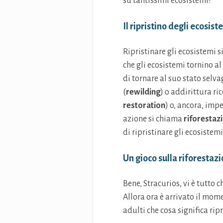
su tantissimi ecosistemi!
Il ripristino degli ecosist
Ripristinare gli ecosistemi s
che gli ecosistemi tornino al
di tornare al suo stato sel
(
rewilding
) o addirittura ri
restoration
) o, ancora, imp
azione si chiama
riforestaz
di ripristinare gli ecosistemi
Un gioco sulla riforestaz
Bene, Stracurios, vi è tutto 
Allora ora è arrivato il mome
adulti che cosa significa rip