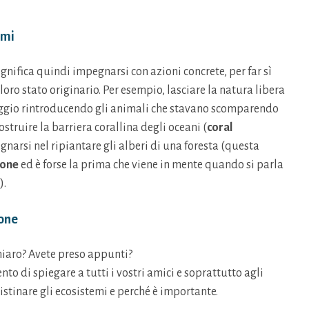
emi
ignifica quindi impegnarsi con azioni concrete, per far sì
 loro stato originario. Per esempio, lasciare la natura libera
vaggio rintroducendo gli animali che stavano scomparendo
costruire la barriera corallina degli oceani (
coral
egnarsi nel ripiantare gli alberi di una foresta (questa
ione
ed è forse la prima che viene in mente quando si parla
).
ione
chiaro? Avete preso appunti?
nto di spiegare a tutti i vostri amici e soprattutto agli
ristinare gli ecosistemi e perché è importante.