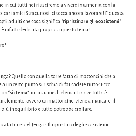
no in cui tutti noi riusciremo a vivere in armonia con la
 cari amici Stracuriosi, ci tocca ancora lavorare! E questa
li adulti che cosa significa “
ripristinare gli ecosistemi
“.
 è infatti dedicata proprio a questo tema!
re?
enga? Quello con quella torre fatta di mattoncini che a
 un certo punto si rischia di far cadere tutto? Ecco,
 un “
sistema
“, un insieme di elementi dove tutto è
n elemento, ovvero un mattoncino, viene a mancare, il
 più in equilibrio e tutto potrebbe crollare.