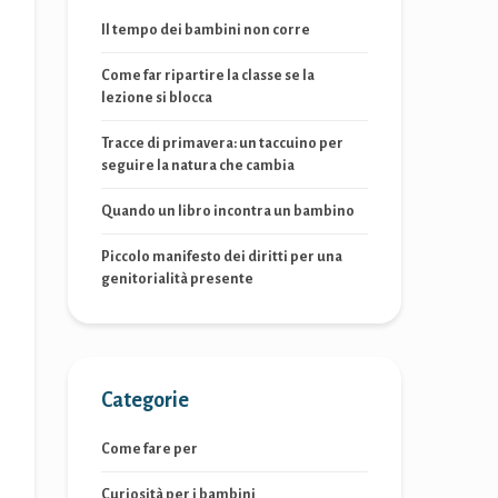
Il tempo dei bambini non corre
Come far ripartire la classe se la
lezione si blocca
Tracce di primavera: un taccuino per
seguire la natura che cambia
Quando un libro incontra un bambino
Piccolo manifesto dei diritti per una
genitorialità presente
Categorie
Come fare per
Curiosità per i bambini