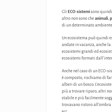
Gli
ECO-sistemi
sono quindi 
altro non sono che
animali
,
p
di un determinato ambiente
Un ecosistema può quindi ess
andate in vacanza, anche la 
ecosistemi grandi ed ecosist
ecosistemi formati dall’inte
Anche nel caso di un ECO-sis
è composto, rischiamo di far
alberi di un bosco. L’ecosis
più a trovare riparo, altri n
stabile e più facilmente sog
trovavano ristoro all’ombra d
ecc.