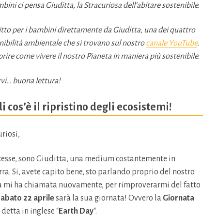
ini ci pensa Giuditta, la Stracuriosa dell’abitare sostenibile.
scritto per i bambini direttamente da Giuditta, una dei quattro
enibilità ambientale che si trovano sul nostro
canale YouTube
.
rire come vivere il nostro Pianeta in maniera più sostenibile.
rvi… buona lettura!
 cos’è il ripristino degli ecosistemi!
uriosi,
cesse, sono Giuditta, una medium costantemente in
rra. Si, avete capito bene, sto parlando proprio del nostro
a mi ha chiamata nuovamente, per rimproverarmi del fatto
sabato 22 aprile
sarà la sua giornata! Ovvero la
Giornata
 detta in inglese “
Earth Day
“.