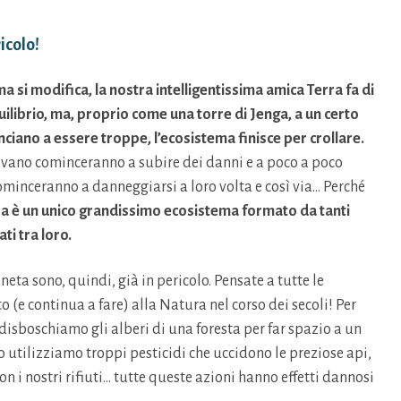
icolo!
a si modifica, la nostra intelligentissima amica Terra fa di
quilibrio, ma, proprio come una torre di Jenga, a un certo
ciano a essere troppe, l’ecosistema finisce per crollare.
itavano cominceranno a subire dei danni e a poco a poco
cominceranno a danneggiarsi a loro volta e così via… Perché
rra è un unico grandissimo ecosistema formato da tanti
ti tra loro.
neta sono, quindi, già in pericolo. Pensate a tutte le
 (e continua a fare) alla Natura nel corso dei secoli! Per
isboschiamo gli alberi di una foresta per far spazio a un
utilizziamo troppi pesticidi che uccidono le preziose api,
 i nostri rifiuti… tutte queste azioni hanno effetti dannosi