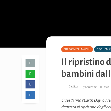
CURIOSITÀ PER I BAMBINI
GIOCHI EDUCA
Il ripristino
bambini dall
Giuditta
7 Aprile 2023
Lascia
Quest’anno l’Earth Day, ovvero
dedicata al ripristino degli ec